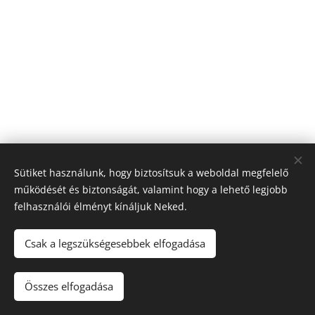
Sütiket használunk, hogy biztosítsuk a weboldal megfelelő
működését és biztonságát, valamint hogy a lehető legjobb
felhasználói élményt kínáljuk Neked.
Csak a legszükségesebbek elfogadása
Összes elfogadása
Az oldalt a
Webnode
működteti
Sütik